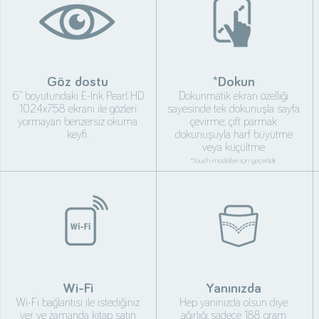
Göz dostu
*Dokun
6” boyutundaki E-Ink Pearl HD
Dokunmatik ekran özelliği
1024x758 ekranı ile gözleri
sayesinde tek dokunuşla sayfa
yormayan benzersiz okuma
çevirme; çift parmak
keyfi.
dokunuşuyla harf büyütme
veya küçültme
*Touch modelleri için geçerlidir.
Wi-Fi
Yanınızda
Wi-Fi bağlantısı ile istediğiniz
Hep yanınızda olsun diye
yer ve zamanda kitap satın
ağırlığı sadece 188 gram