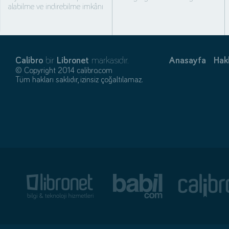
alabilme ve indirebilme imkânı
Calibro
bir
Libronet
markasıdır.
Anasayfa
Hak
© Copyright 2014 calibro.com
Tüm hakları saklıdır, izinsiz çoğaltılamaz.