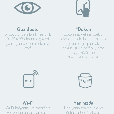
Göz dostu
*Dokun
6” boyutundaki E-Ink Pearl HD
Dokunmatik ekran özelliği
1024x758 ekranı ile gözleri
sayesinde tek dokunuşla sayfa
yormayan benzersiz okuma
çevirme; çift parmak
keyfi.
dokunuşuyla harf büyütme
veya küçültme
*Touch modelleri için geçerlidir.
Wi-Fi
Yanınızda
Wi-Fi bağlantısı ile istediğiniz
Hep yanınızda olsun diye
yer ve zamanda kitap satın
ağırlığı sadece 188 gram