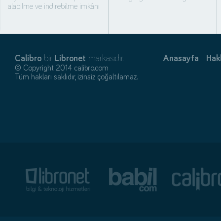
alabilme ve indirebilme imkânı
Calibro
bir
Libronet
markasıdır.
Anasayfa
Hak
© Copyright 2014 calibro.com
Tüm hakları saklıdır, izinsiz çoğaltılamaz.