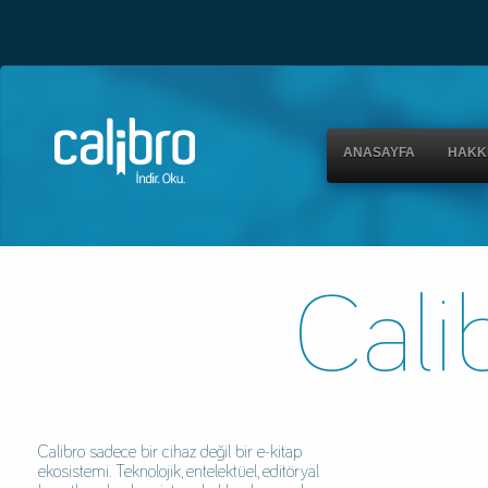
ANASAYFA
HAKK
Cali
Calibro sadece bir cihaz değil bir e-kitap
ekosistemi. Teknolojik, entelektüel, editöryal