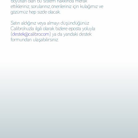
boyutları olan bu sistem hakkında merak
ettikleriniz, sorularınız, önerileriniz için kulağımız ve
gözümüz hep sizde olacak.
Satın aldığınız veya almayı düşündüğünüz
Calibro’nuzla ilgili olarak bizlere eposta yoluyla
(
destek@calibro.com
) ya da yandaki destek
formundan ulaşabilirsiniz.