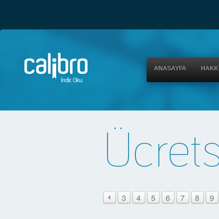
ANASAYFA
HAKK
Ücrets
3
4
5
6
7
8
9