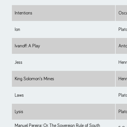
Intentions
Osca
Ion
Plat
Ivanoff: A Play
Anto
Jess
Henr
King Solomon's Mines
Henr
Laws
Plat
Lysis
Plat
Manuel Pereira; Or, The Sovereign Rule of South