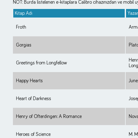
NOT: Burda listelenen e-kitaplara Calibro cihazınızdan ve mobil uy
Kitap Adı
Yaza
Froth
Arma
Gorgias
Plat
Hen
Greetings from Longfellow
Long
Happy Hearts
June 
Heart of Darkness
Jose
Henry of Ofterdingen: A Romance
Nova
Heroes of Science
M. M