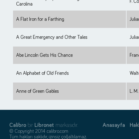
F. C
Carolina
A Flat Iron for a Farthing
Juli
A Great Emergency and Other Tales
Juli
Abe Lincoln Gets His Chance
Fran
An Alphabet of Old Friends
Walt
Anne of Green Gables
L. M
Calibro
bir
Libronet
markasıdır.
Anasayfa
Hak
© Copyright 2014 calibro.com
Tüm hakları saklıdır, izinsiz çoğaltılamaz.